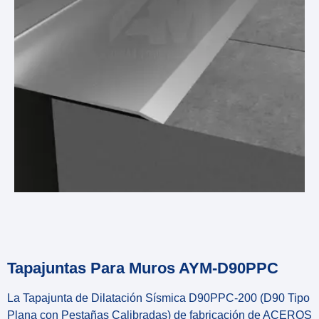
Tapajuntas Para Muros AYM-D90PPC
La Tapajunta de Dilatación Sísmica D90PPC-200 (D90 Tipo
Plana con Pestañas Calibradas) de fabricación de ACEROS