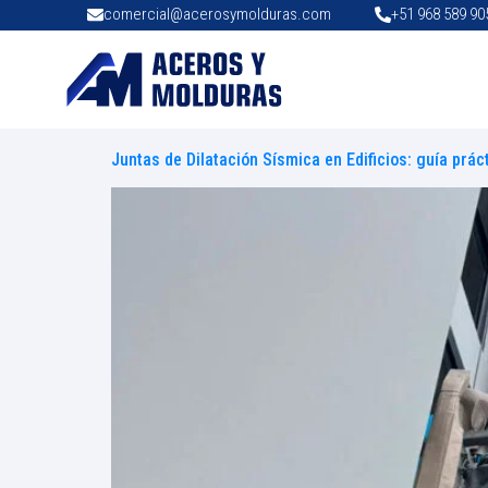
comercial@acerosymolduras.com
+51 968 589 90
Juntas de Dilatación Sísmica en Edificios: guía prác