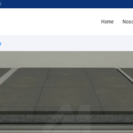
5
Home
Noso
s