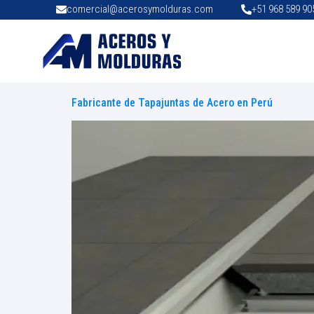
comercial@acerosymolduras.com
+51 968 589 90
Fabricante de Tapajuntas de Acero en Perú