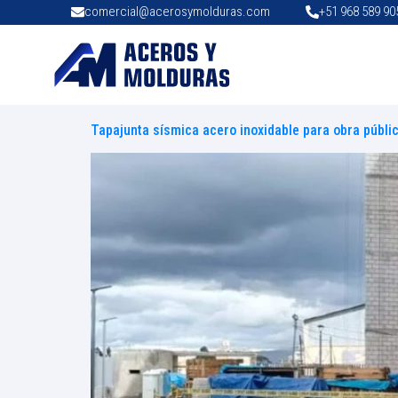
comercial@acerosymolduras.com
+51 968 589 90
Tapajunta sísmica acero inoxidable para obra públi