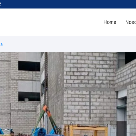
5
Home
Noso
ca