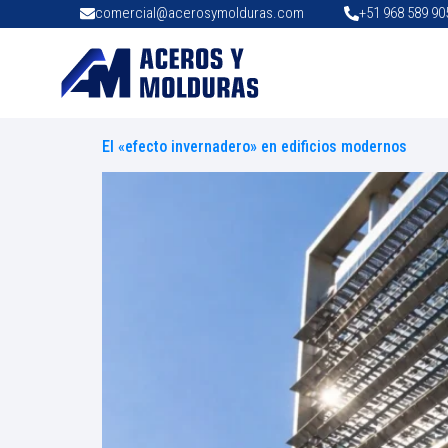
comercial@acerosymolduras.com
+51 968 589 90
El «efecto invernadero» en edificios modernos