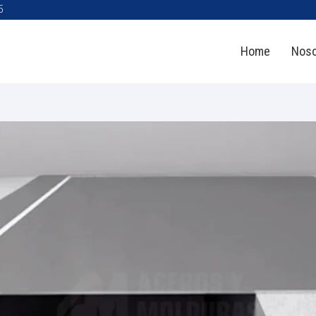
5
Home
Noso