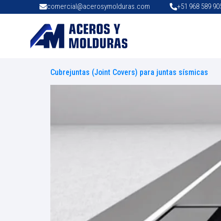
comercial@acerosymolduras.com
+51 968 589 90
Cubrejuntas (Joint Covers) para juntas sísmicas