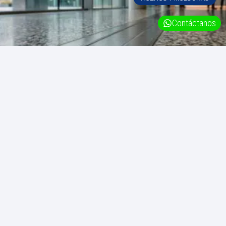
Contáctanos
Guía técnica de la norma ASTM E1399
Guía técnica de la norma ASTM E1399 El ensayo de
desplazamiento sísmico para tapajuntas Tabla de
contenidos En la edificación de proyectos de alto tránsito
LEER MÁS »
junio 17, 2026