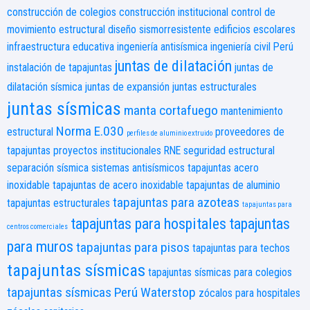
construcción de colegios
construcción institucional
control de
movimiento estructural
diseño sismorresistente
edificios escolares
infraestructura educativa
ingeniería antisísmica
ingeniería civil Perú
juntas de dilatación
instalación de tapajuntas
juntas de
dilatación sísmica
juntas de expansión
juntas estructurales
juntas sísmicas
manta cortafuego
mantenimiento
Norma E.030
estructural
proveedores de
perfiles de aluminio extruido
tapajuntas
proyectos institucionales
RNE
seguridad estructural
separación sísmica
sistemas antisísmicos
tapajuntas acero
inoxidable
tapajuntas de acero inoxidable
tapajuntas de aluminio
tapajuntas para azoteas
tapajuntas estructurales
tapajuntas para
tapajuntas para hospitales
tapajuntas
centros comerciales
para muros
tapajuntas para pisos
tapajuntas para techos
tapajuntas sísmicas
tapajuntas sísmicas para colegios
tapajuntas sísmicas Perú
Waterstop
zócalos para hospitales